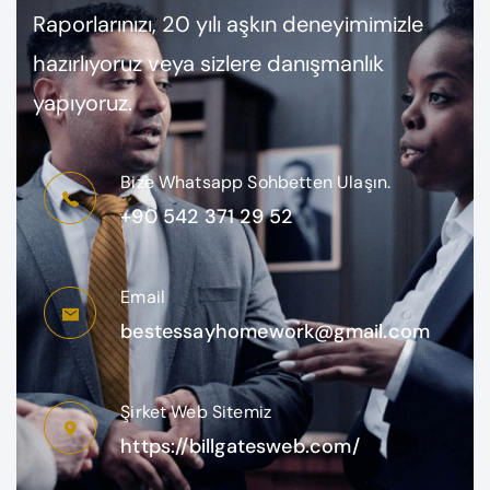
Raporlarınızı, 20 yılı aşkın deneyimimizle
hazırlıyoruz veya sizlere danışmanlık
yapıyoruz.
Bize Whatsapp Sohbetten Ulaşın.
+90 542 371 29 52
Email
bestessayhomework@gmail.com
Şirket Web Sitemiz
https://billgatesweb.com/