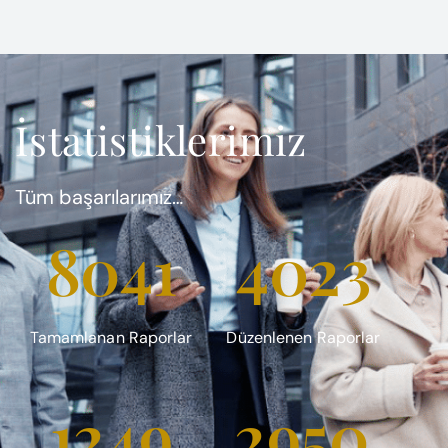
İstatistiklerimiz
Tüm başarılarımız…
8041
4023
Tamamlanan Raporlar
Düzenlenen Raporlar
1249
2950